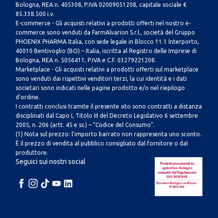
Bologna, REA n. 405308, P.IVA 02009051208, capitale sociale €
85.338.500 i.v.
E-commerce - Gli acquisti relativi a prodotti offerti nel nostro e-
commerce sono venduti da FarmAlvarion S.r.l., società del Gruppo
PHOENIX PHARMA Italia, con sede legale in Blocco 11.1 Interporto,
40010 Bentivoglio (BO) – Italia, iscritta al Registro delle Imprese di
Bologna, REA n. 5056411, P.IVA e C.F. 03279221208.
Marketplace - Gli acquisti relativi a prodotti offerti sul marketplace
sono venduti dai rispettivi venditori terzi, la cui identità e i dati
societari sono indicati nelle pagine prodotto e/o nel riepilogo
d’ordine.
I contratti conclusi tramite il presente sito sono contratti a distanza
disciplinati dal Capo I, Titolo III del Decreto Legislativo 6 settembre
2005, n. 206 (artt. 45 e ss.) – “Codice del Consumo”.
(1) Nota sul prezzo: l’importo barrato non rappresenta uno sconto.
È il prezzo di vendita al pubblico consigliato dal fornitore o dal
produttore.
Seguici sui nostri social